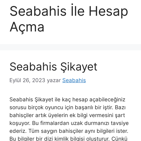
Seabahis İle Hesap
Açma
Seabahis Şikayet
Eylül 26, 2023
yazar
Seabahis
Seabahis Şikayet ile kaç hesap açabileceğiniz
sorusu birçok oyuncu için başarılı bir iştir. Bazı
bahisçiler artık üyelerin ek bilgi vermesini şart
koşuyor. Bu firmalardan uzak durmanızı tavsiye
ederiz. Tüm saygın bahisçiler aynı bilgileri ister.
Bu bilgiler bir dizi kimlik bilgisi oluşturur. Çünkü