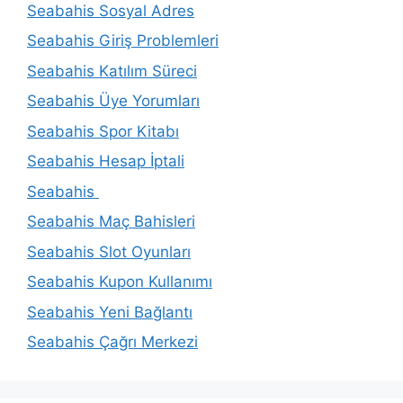
Seabahis Sosyal Adres
Seabahis Giriş Problemleri
Seabahis Katılım Süreci
Seabahis Üye Yorumları
Seabahis Spor Kitabı
Seabahis Hesap İptali
Seabahis
Seabahis Maç Bahisleri
Seabahis Slot Oyunları
Seabahis Kupon Kullanımı
Seabahis Yeni Bağlantı
Seabahis Çağrı Merkezi