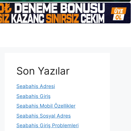
Son Yazılar
Seabahis Adresi
Seabahis Giriş
Seabahis Mobil Özellikler
Seabahis Sosyal Adres
Seabahis Giriş Problemleri