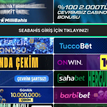
SEABAHİS GİRİŞ İÇİN TIKLAYINIZ!