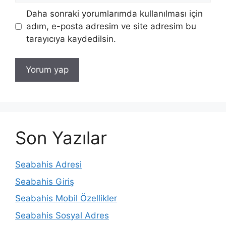
Daha sonraki yorumlarımda kullanılması için
adım, e-posta adresim ve site adresim bu
tarayıcıya kaydedilsin.
Son Yazılar
Seabahis Adresi
Seabahis Giriş
Seabahis Mobil Özellikler
Seabahis Sosyal Adres