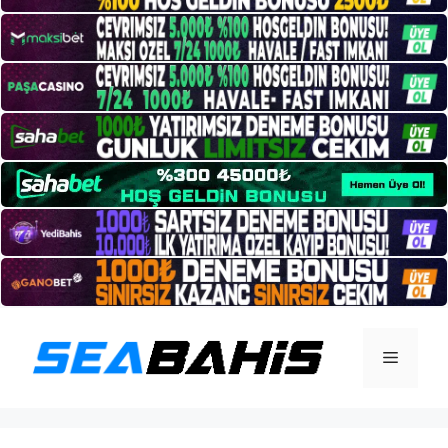
İçeriğe
atla
Menü