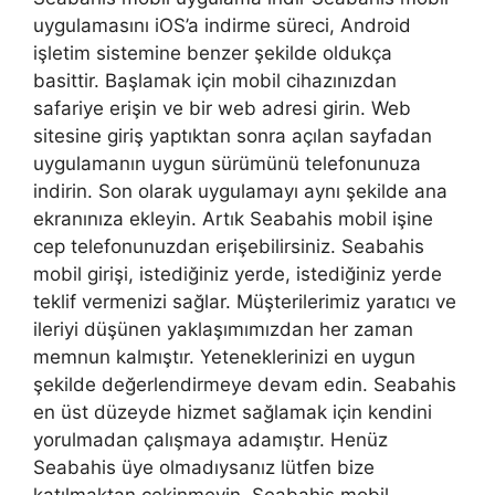
uygulamasını iOS’a indirme süreci, Android
işletim sistemine benzer şekilde oldukça
basittir. Başlamak için mobil cihazınızdan
safariye erişin ve bir web adresi girin. Web
sitesine giriş yaptıktan sonra açılan sayfadan
uygulamanın uygun sürümünü telefonunuza
indirin. Son olarak uygulamayı aynı şekilde ana
ekranınıza ekleyin. Artık Seabahis mobil işine
cep telefonunuzdan erişebilirsiniz. Seabahis
mobil girişi, istediğiniz yerde, istediğiniz yerde
teklif vermenizi sağlar. Müşterilerimiz yaratıcı ve
ileriyi düşünen yaklaşımımızdan her zaman
memnun kalmıştır. Yeteneklerinizi en uygun
şekilde değerlendirmeye devam edin. Seabahis
en üst düzeyde hizmet sağlamak için kendini
yorulmadan çalışmaya adamıştır. Henüz
Seabahis üye olmadıysanız lütfen bize