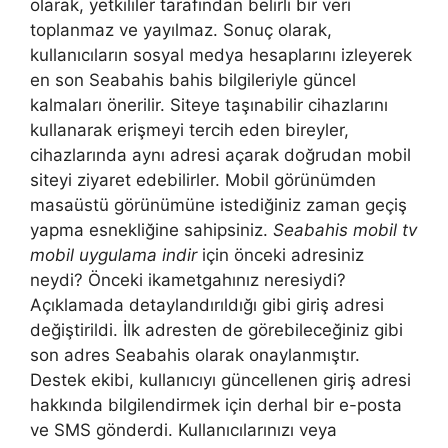
olarak, yetkililer tarafından belirli bir veri
toplanmaz ve yayılmaz. Sonuç olarak,
kullanıcıların sosyal medya hesaplarını izleyerek
en son Seabahis bahis bilgileriyle güncel
kalmaları önerilir. Siteye taşınabilir cihazlarını
kullanarak erişmeyi tercih eden bireyler,
cihazlarında aynı adresi açarak doğrudan mobil
siteyi ziyaret edebilirler. Mobil görünümden
masaüstü görünümüne istediğiniz zaman geçiş
yapma esnekliğine sahipsiniz.
Seabahis mobil tv
mobil uygulama indir
için önceki adresiniz
neydi? Önceki ikametgahınız neresiydi?
Açıklamada detaylandırıldığı gibi giriş adresi
değiştirildi. İlk adresten de görebileceğiniz gibi
son adres Seabahis olarak onaylanmıştır.
Destek ekibi, kullanıcıyı güncellenen giriş adresi
hakkında bilgilendirmek için derhal bir e-posta
ve SMS gönderdi. Kullanıcılarınızı veya