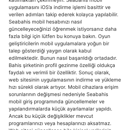
katılmaktan çekinmeyin. Seabahis mobil
uygulamasını iOS’a indirme işlemi basittir ve
verilen adımları takip ederek kolayca yapılabilir.
Seabahis mobil hesabınızı nasıl
güncelleyeceğinizi öğrenmek istiyorsanız daha
fazla bilgi için lütfen bu konuya bakın. Oyun
geliştiricilerin mobil uygulamalara yoğun bir
talep gösterdiği yaygın olarak kabul
edilmektedir. Bunun nasıl başarıldığı ortadadır.
Bahis şirketinin profil gezinme özelliği oldukça
faydalı ve verimli bir özelliktir. Sonuç olarak,
web sitesinin uygulamasının indirme ve yükleme
hızı sürekli olarak artıyor. Mobil cihazlara erişim
sorunlarının değişmesi nedeniyle Seabahis
mobil giriş programında güncellemeler ve
yapılandırmalarda küçük ayarlamalar yapıldı.
Ancak bu küçük değişiklikler mevcut
programlarınızı veya hesaplarınızı aksatmaz.