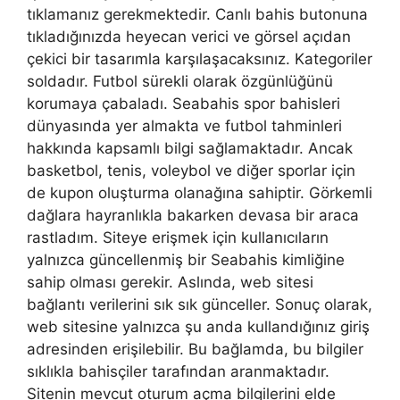
tıklamanız gerekmektedir. Canlı bahis butonuna
tıkladığınızda heyecan verici ve görsel açıdan
çekici bir tasarımla karşılaşacaksınız. Kategoriler
soldadır. Futbol sürekli olarak özgünlüğünü
korumaya çabaladı. Seabahis spor bahisleri
dünyasında yer almakta ve futbol tahminleri
hakkında kapsamlı bilgi sağlamaktadır. Ancak
basketbol, ​​tenis, voleybol ve diğer sporlar için
de kupon oluşturma olanağına sahiptir. Görkemli
dağlara hayranlıkla bakarken devasa bir araca
rastladım. Siteye erişmek için kullanıcıların
yalnızca güncellenmiş bir Seabahis kimliğine
sahip olması gerekir. Aslında, web sitesi
bağlantı verilerini sık sık günceller. Sonuç olarak,
web sitesine yalnızca şu anda kullandığınız giriş
adresinden erişilebilir. Bu bağlamda, bu bilgiler
sıklıkla bahisçiler tarafından aranmaktadır.
Sitenin mevcut oturum açma bilgilerini elde