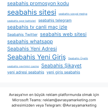
seabahis promosyon kodu
seabahis sitesi
seabahis sosyal medya
seabahis telegram
seabahis spor bahisleri
seabahis tv canli maç izle
seabahis web sitesi
Seabahis Twitter
seabahis whatsapp
Seabahis Yeni Adresi
Seabahis Yeni Giriş
Seabahis Üyelik
Seabahis Şikayet
seabahis çevrimiçi casino
yeni adresi seabahis
yeni giris seabahis
Avrasya'nın en büyük reklam platformunda olmak için
Microsoft Teams:
reklam@avrasyamarketing.com
adresimizden veya Telegram: @Avrasyamarketing