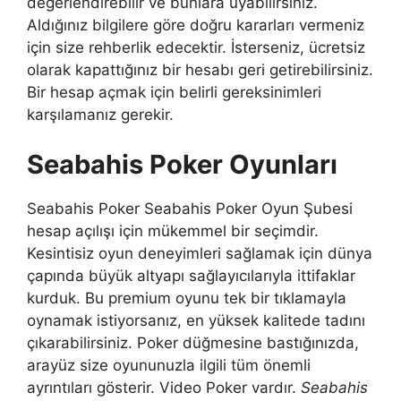
değerlendirebilir ve bunlara uyabilirsiniz.
Aldığınız bilgilere göre doğru kararları vermeniz
için size rehberlik edecektir. İsterseniz, ücretsiz
olarak kapattığınız bir hesabı geri getirebilirsiniz.
Bir hesap açmak için belirli gereksinimleri
karşılamanız gerekir.
Seabahis Poker Oyunları
Seabahis Poker Seabahis Poker Oyun Şubesi
hesap açılışı için mükemmel bir seçimdir.
Kesintisiz oyun deneyimleri sağlamak için dünya
çapında büyük altyapı sağlayıcılarıyla ittifaklar
kurduk. Bu premium oyunu tek bir tıklamayla
oynamak istiyorsanız, en yüksek kalitede tadını
çıkarabilirsiniz. Poker düğmesine bastığınızda,
arayüz size oyununuzla ilgili tüm önemli
ayrıntıları gösterir. Video Poker vardır.
Seabahis