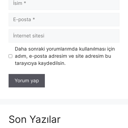
E-
posta
İnternet
sitesi
Daha sonraki yorumlarımda kullanılması için
adım, e-posta adresim ve site adresim bu
tarayıcıya kaydedilsin.
Son Yazılar