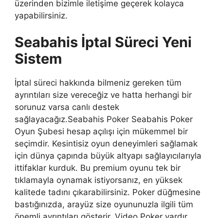
üzerinden bizimle iletişime geçerek kolayca
yapabilirsiniz.
Seabahis İptal Süreci Yeni
Sistem
İptal süreci hakkında bilmeniz gereken tüm
ayrıntıları size vereceğiz ve hatta herhangi bir
sorunuz varsa canlı destek
sağlayacağız.Seabahis Poker Seabahis Poker
Oyun Şubesi hesap açılışı için mükemmel bir
seçimdir. Kesintisiz oyun deneyimleri sağlamak
için dünya çapında büyük altyapı sağlayıcılarıyla
ittifaklar kurduk. Bu premium oyunu tek bir
tıklamayla oynamak istiyorsanız, en yüksek
kalitede tadını çıkarabilirsiniz. Poker düğmesine
bastığınızda, arayüz size oyununuzla ilgili tüm
önemli ayrıntıları gösterir. Video Poker vardır.