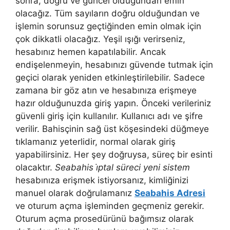
sonra, doğru ve güncel olduğundan emin
olacağız. Tüm sayıların doğru olduğundan ve
işlemin sorunsuz geçtiğinden emin olmak için
çok dikkatli olacağız. Yeşil ışığı verirseniz,
hesabınız hemen kapatılabilir. Ancak
endişelenmeyin, hesabınızı güvende tutmak için
geçici olarak yeniden etkinleştirilebilir. Sadece
zamana bir göz atın ve hesabınıza erişmeye
hazır olduğunuzda giriş yapın. Önceki verileriniz
güvenli giriş için kullanılır. Kullanıcı adı ve şifre
verilir. Bahisçinin sağ üst köşesindeki düğmeye
tıklamanız yeterlidir, normal olarak giriş
yapabilirsiniz. Her şey doğruysa, süreç bir esinti
olacaktır.
Seabahis i̇ptal süreci yeni sistem
hesabınıza erişmek istiyorsanız, kimliğinizi
manuel olarak doğrulamanız
Seabahis Adresi
ve oturum açma işleminden geçmeniz gerekir.
Oturum açma prosedürünü bağımsız olarak