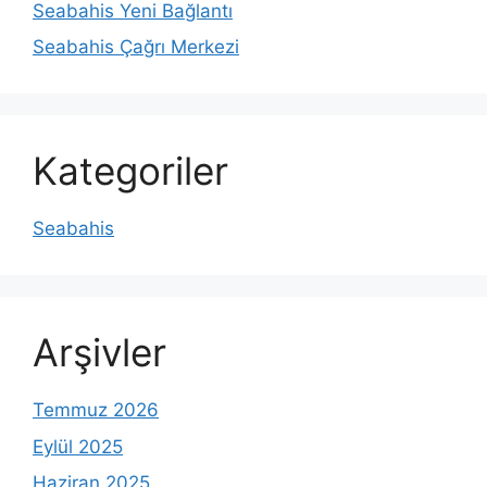
Seabahis Yeni Bağlantı
Seabahis Çağrı Merkezi
Kategoriler
Seabahis
Arşivler
Temmuz 2026
Eylül 2025
Haziran 2025