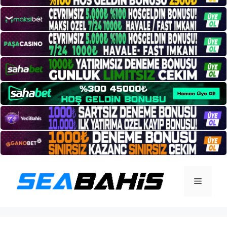
İçeriğe
atla
Menü