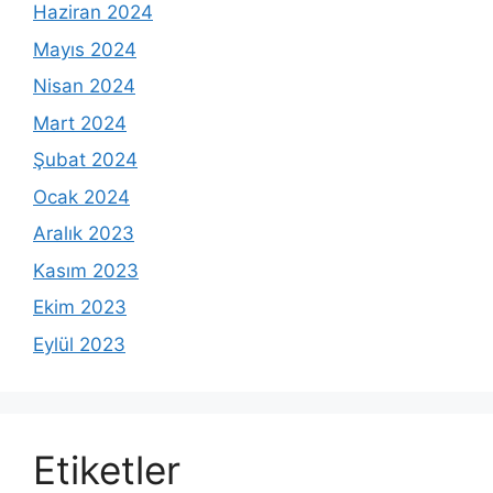
Haziran 2024
Mayıs 2024
Nisan 2024
Mart 2024
Şubat 2024
Ocak 2024
Aralık 2023
Kasım 2023
Ekim 2023
Eylül 2023
Etiketler