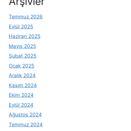
Arşivler
Temmuz 2026
Eylül 2025
Haziran 2025
Mayıs 2025
Şubat 2025
Ocak 2025
Aralık 2024
Kasım 2024
Ekim 2024
Eylül 2024
Ağustos 2024
Temmuz 2024