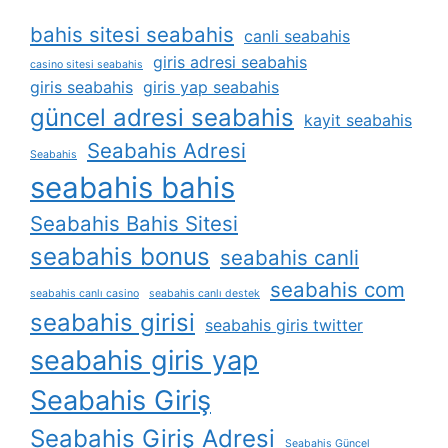
bahis sitesi seabahis
canli seabahis
giris adresi seabahis
casino sitesi seabahis
giris seabahis
giris yap seabahis
güncel adresi seabahis
kayit seabahis
Seabahis Adresi
Seabahis
seabahis bahis
Seabahis Bahis Sitesi
seabahis bonus
seabahis canli
seabahis com
seabahis canlı casino
seabahis canlı destek
seabahis girisi
seabahis giris twitter
seabahis giris yap
Seabahis Giriş
Seabahis Giriş Adresi
Seabahis Güncel