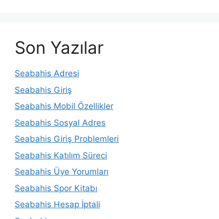
Son Yazılar
Seabahis Adresi
Seabahis Giriş
Seabahis Mobil Özellikler
Seabahis Sosyal Adres
Seabahis Giriş Problemleri
Seabahis Katılım Süreci
Seabahis Üye Yorumları
Seabahis Spor Kitabı
Seabahis Hesap İptali