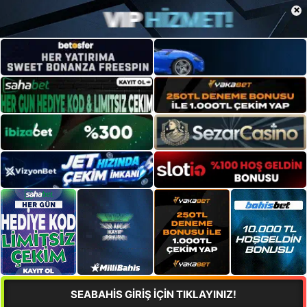
×
SEABAHİS GİRİŞ İÇİN TIKLAYINIZ!