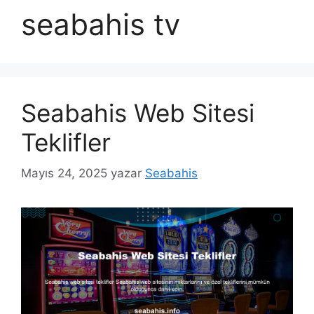
seabahis tv
Seabahis Web Sitesi
Teklifler
Mayıs 24, 2025
yazar
Seabahis