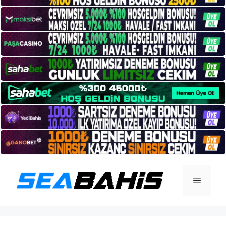
İçeriğe
atla
Menü