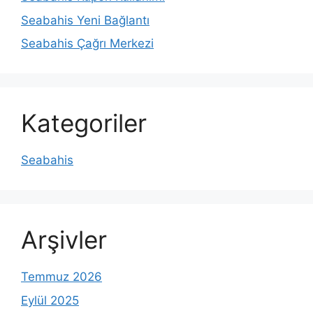
Seabahis Yeni Bağlantı
Seabahis Çağrı Merkezi
Kategoriler
Seabahis
Arşivler
Temmuz 2026
Eylül 2025