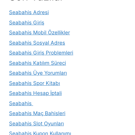
Seabahis Adresi
Seabahis Giriş
Seabahis Mobil Özellikler
Seabahis Sosyal Adres
Seabahis Giriş Problemleri
Seabahis Katılım Süreci
Seabahis Üye Yorumları
Seabahis Spor Kitabı
Seabahis Hesap İptali
Seabahis
Seabahis Maç Bahisleri
Seabahis Slot Oyunları
Seabahis Kupon Kullanımı