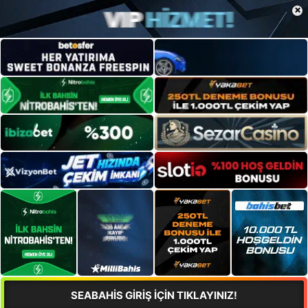
×
SEABAHİS GİRİŞ İÇİN TIKLAYINIZ!