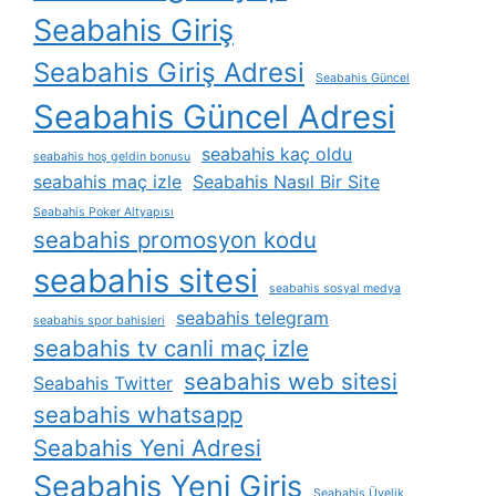
Seabahis Giriş
Seabahis Giriş Adresi
Seabahis Güncel
Seabahis Güncel Adresi
seabahis kaç oldu
seabahis hoş geldin bonusu
seabahis maç izle
Seabahis Nasıl Bir Site
Seabahis Poker Altyapısı
seabahis promosyon kodu
seabahis sitesi
seabahis sosyal medya
seabahis telegram
seabahis spor bahisleri
seabahis tv canli maç izle
seabahis web sitesi
Seabahis Twitter
seabahis whatsapp
Seabahis Yeni Adresi
Seabahis Yeni Giriş
Seabahis Üyelik