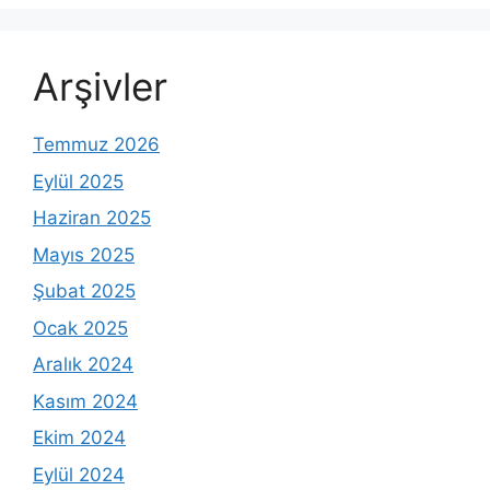
Arşivler
Temmuz 2026
Eylül 2025
Haziran 2025
Mayıs 2025
Şubat 2025
Ocak 2025
Aralık 2024
Kasım 2024
Ekim 2024
Eylül 2024