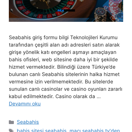
Seabahis giriş formu bilgi Teknolojileri Kurumu
tarafından çeşitli alan adı adresleri satın alarak
girişe yönelik katı engelleri aşmayı amaçlayan
bahis ofisleri, web sitesine daha iyi bir şekilde
hizmet vermektedir. Bilindiği üzere Türkiye’de
bulunan canlı Seabahis sitelerinin halka hizmet
vermesine izin verilmemektedir. Bu sitelerde
sunulan canlı casinolar ve casino oyunları zararlı
kabul edilmektedir. Casino olarak da …
Devamını oku
Kategoriler
Seabahis
Etiketler
bahis sitesi seabahis
,
maçı seabahis tv'den