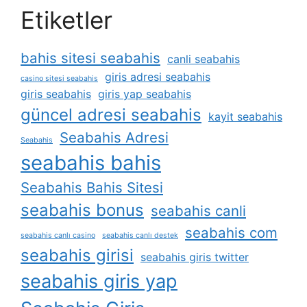
Etiketler
bahis sitesi seabahis
canli seabahis
giris adresi seabahis
casino sitesi seabahis
giris seabahis
giris yap seabahis
güncel adresi seabahis
kayit seabahis
Seabahis Adresi
Seabahis
seabahis bahis
Seabahis Bahis Sitesi
seabahis bonus
seabahis canli
seabahis com
seabahis canlı casino
seabahis canlı destek
seabahis girisi
seabahis giris twitter
seabahis giris yap