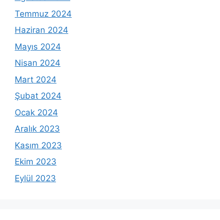
Temmuz 2024
Haziran 2024
Mayıs 2024
Nisan 2024
Mart 2024
Şubat 2024
Ocak 2024
Aralık 2023
Kasım 2023
Ekim 2023
Eylül 2023