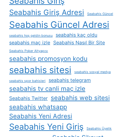
Seabahis Giriş
Seabahis Giriş Adresi
Seabahis Güncel
Seabahis Güncel Adresi
seabahis kaç oldu
seabahis hoş geldin bonusu
seabahis maç izle
Seabahis Nasıl Bir Site
Seabahis Poker Altyapısı
seabahis promosyon kodu
seabahis sitesi
seabahis sosyal medya
seabahis telegram
seabahis spor bahisleri
seabahis tv canli maç izle
seabahis web sitesi
Seabahis Twitter
seabahis whatsapp
Seabahis Yeni Adresi
Seabahis Yeni Giriş
Seabahis Üyelik