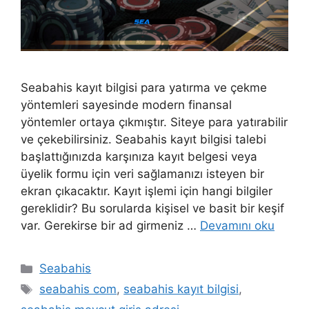
Seabahis kayıt bilgisi para yatırma ve çekme
yöntemleri sayesinde modern finansal
yöntemler ortaya çıkmıştır. Siteye para yatırabilir
ve çekebilirsiniz. Seabahis kayıt bilgisi talebi
başlattığınızda karşınıza kayıt belgesi veya
üyelik formu için veri sağlamanızı isteyen bir
ekran çıkacaktır. Kayıt işlemi için hangi bilgiler
gereklidir? Bu sorularda kişisel ve basit bir keşif
var. Gerekirse bir ad girmeniz …
Devamını oku
Kategoriler
Seabahis
Etiketler
seabahis com
,
seabahis kayıt bilgisi
,