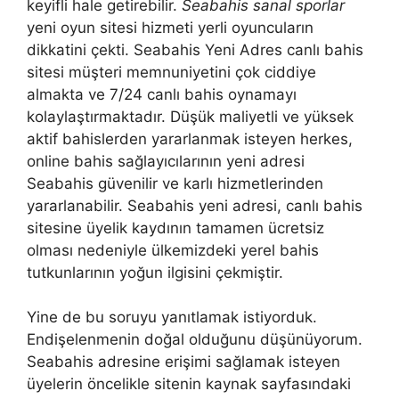
keyifli hale getirebilir.
Seabahis sanal sporlar
yeni oyun sitesi hizmeti yerli oyuncuların
dikkatini çekti. Seabahis Yeni Adres canlı bahis
sitesi müşteri memnuniyetini çok ciddiye
almakta ve 7/24 canlı bahis oynamayı
kolaylaştırmaktadır. Düşük maliyetli ve yüksek
aktif bahislerden yararlanmak isteyen herkes,
online bahis sağlayıcılarının yeni adresi
Seabahis güvenilir ve karlı hizmetlerinden
yararlanabilir. Seabahis yeni adresi, canlı bahis
sitesine üyelik kaydının tamamen ücretsiz
olması nedeniyle ülkemizdeki yerel bahis
tutkunlarının yoğun ilgisini çekmiştir.
Yine de bu soruyu yanıtlamak istiyorduk.
Endişelenmenin doğal olduğunu düşünüyorum.
Seabahis adresine erişimi sağlamak isteyen
üyelerin öncelikle sitenin kaynak sayfasındaki