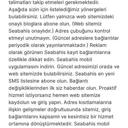
talimatları takip etmeleri gerekmektedir.
Aşağıda sizin için listelediğimiz yönergeleri
bulabilirsiniz. Lütfen yalnızca web sitemizdeki
onaylı bloglara abone olun. (Web sitemiz
Seabahis onaylıdır.) Adres çubuğunu kontrol
etmeyi unutmayın. (Güncel adreslere bağlantılar
periyodik olarak yayınlanmaktadır.) Reklam
olarak görünen Seabahis kayıt bağlantılarına
özellikle dikkat edin. Seabahis mobil
uygulamasını indirin. Güncel adresimizi orada ve
web sitemizde bulabilirsiniz. Seabahis en yeni
SMS listesine abone olun. Bağlantı
değişikliklerinden ilk siz haberdar olun. Proaktif
hizmet istiyorsanız hemen web sitemize
kaydolun ve giriş yapın. Adres kısıtlamalarına
ilişkin gelişmeler doğrultusunda sitemiz, giriş
bağlantılarını kapsamlı ve kesintisiz bir hizmet
ortamına dönüştürmektedir. Seabahis mobil