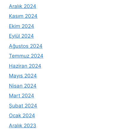
Aralık 2024
Kasım 2024
Ekim 2024
Eylül 2024
Ağustos 2024
Temmuz 2024
Haziran 2024
Mayıs 2024
Nisan 2024
Mart 2024
Şubat 2024
Ocak 2024
Aralık 2023