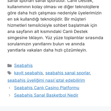
sanal sporları
sanal sporudur. Canlı Destek,
kullanımının kolay olması ve diğer teknolojilere
göre daha hızlı çalışması nedeniyle üyelerimizin
en sık kullandığı teknolojidir. Bir müşteri
hizmetleri temsilcisiyle sohbet başlatmak için
ana sayfanın alt kısmındaki Canlı Destek
simgesine tıklayın. Yüz yüze toplantılar sırasında
sorularınızın yanıtlarını bulun ve anında
yanıtlarla vakaları daha hızlı çözümleyin.
Kategoriler
Seabahis
Etiketler
kayit seabahis
,
seabahis sanal sporlar
,
seabahis üyeliğimi nasıl i̇ptal edebilirim
Seabahis Canlı Casino Platformu
Seabahis Sanal Basketbol Nedir