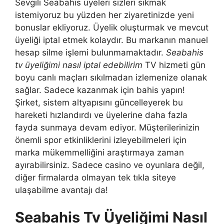
Sevgili Seabahis üyeleri sizleri sıkmak
istemiyoruz bu yüzden her ziyaretinizde yeni
bonuslar ekliyoruz. Üyelik oluşturmak ve mevcut
üyeliği iptal etmek kolaydır. Bu markanın manuel
hesap silme işlemi bulunmamaktadır.
Seabahis
tv üyeliğimi nasıl iptal edebilirim
TV hizmeti gün
boyu canlı maçları sıkılmadan izlemenize olanak
sağlar. Sadece kazanmak için bahis yapın!
Şirket, sistem altyapısını güncelleyerek bu
hareketi hızlandırdı ve üyelerine daha fazla
fayda sunmaya devam ediyor. Müşterilerinizin
önemli spor etkinliklerini izleyebilmeleri için
marka mükemmelliğini araştırmaya zaman
ayırabilirsiniz. Sadece casino ve oyunlara değil,
diğer firmalarda olmayan tek tıkla siteye
ulaşabilme avantajı da!
Seabahis Tv Üyeliğimi Nasıl