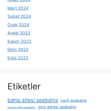
Mart 2024
Şubat 2024
Ocak 2024
Aralık 2023
Kasım 2023
Ekim 2023
Eylül 2023
Etiketler
bahis sitesi seabahis
canli seabahis
giris adresi seabahis
casino sitesi seabahis