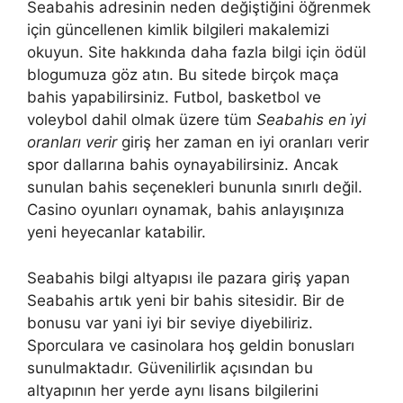
Seabahis adresinin neden değiştiğini öğrenmek
için güncellenen kimlik bilgileri makalemizi
okuyun. Site hakkında daha fazla bilgi için ödül
blogumuza göz atın. Bu sitede birçok maça
bahis yapabilirsiniz. Futbol, ​​basketbol ve
voleybol dahil olmak üzere tüm
Seabahis en i̇yi
oranları verir
giriş her zaman en iyi oranları verir
spor dallarına bahis oynayabilirsiniz. Ancak
sunulan bahis seçenekleri bununla sınırlı değil.
Casino oyunları oynamak, bahis anlayışınıza
yeni heyecanlar katabilir.
Seabahis bilgi altyapısı ile pazara giriş yapan
Seabahis artık yeni bir bahis sitesidir. Bir de
bonusu var yani iyi bir seviye diyebiliriz.
Sporculara ve casinolara hoş geldin bonusları
sunulmaktadır. Güvenilirlik açısından bu
altyapının her yerde aynı lisans bilgilerini