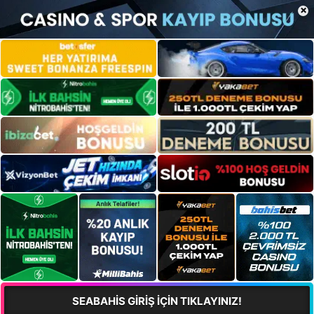
×
SEABAHİS GİRİŞ İÇİN TIKLAYINIZ!