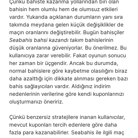
Çünkü bahiste kazanma yollarından biri olan
bahisin hem olumlu hem de olumsuz etkileri
vardır. Yukarıda açıklanan durumların yanı sıra
takımda meydana gelen küçük değişiklikler de
maçın oranlarını değiştirebilir. Bugün bahisçiler
Seabahis bahsi kazandı takım
bahislerinin
düşük oranlarına güveniyorlar. Bu önerilmez. Bu
kullanıcıya zarar verebilir. Fakat oyunun sonucu
her zaman bir üçgendir. Ancak bu durumda,
normal bahislere göre kaybetme olasılığını biraz
daha azalttığı için dikkate alınması gereken bazı
bahis sağlayıcıları vardır. Aldığınız indirim
nedenlerinin verilerine göre kendi kuponlarınızı
oluşturmanızı öneririz.
Çünkü benzersiz stratejilere inanan kullanıcılar,
mevcut kuponları tercih edenlere göre daha
fazla para kazanabilirler. Seabahis ile ilgili maç