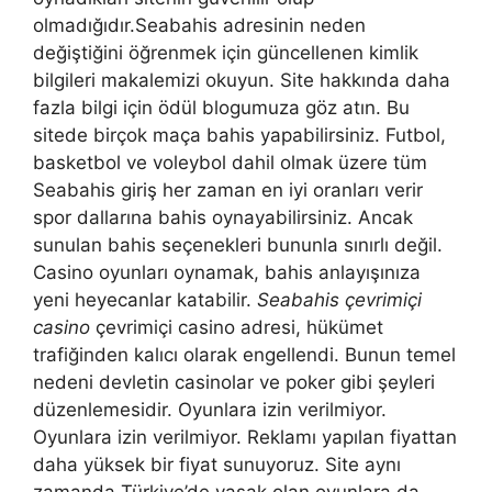
olmadığıdır.Seabahis adresinin neden
değiştiğini öğrenmek için güncellenen kimlik
bilgileri makalemizi okuyun. Site hakkında daha
fazla bilgi için ödül blogumuza göz atın. Bu
sitede birçok maça bahis yapabilirsiniz. Futbol, ​​
basketbol ve voleybol dahil olmak üzere tüm
Seabahis giriş her zaman en iyi oranları verir
spor dallarına bahis oynayabilirsiniz. Ancak
sunulan bahis seçenekleri bununla sınırlı değil.
Casino oyunları oynamak, bahis anlayışınıza
yeni heyecanlar katabilir.
Seabahis çevrimiçi
casino
çevrimiçi casino adresi, hükümet
trafiğinden kalıcı olarak engellendi. Bunun temel
nedeni devletin casinolar ve poker gibi şeyleri
düzenlemesidir. Oyunlara izin verilmiyor.
Oyunlara izin verilmiyor. Reklamı yapılan fiyattan
daha yüksek bir fiyat sunuyoruz. Site aynı
zamanda Türkiye’de yasak olan oyunlara da