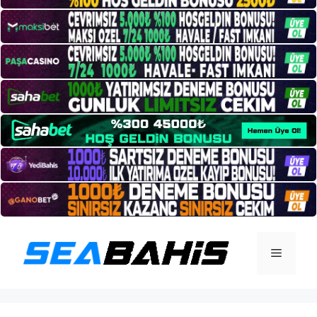
İçeriğe
atla
Menü