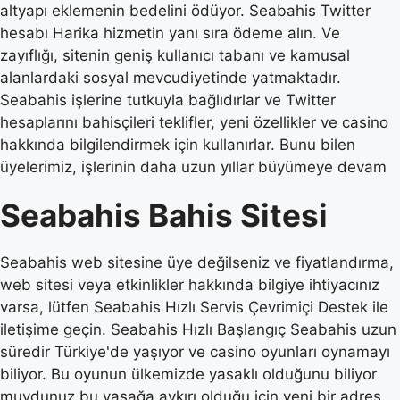
altyapı eklemenin bedelini ödüyor. Seabahis Twitter
hesabı Harika hizmetin yanı sıra ödeme alın. Ve
zayıflığı, sitenin geniş kullanıcı tabanı ve kamusal
alanlardaki sosyal mevcudiyetinde yatmaktadır.
Seabahis işlerine tutkuyla bağlıdırlar ve Twitter
hesaplarını bahisçileri teklifler, yeni özellikler ve casino
hakkında bilgilendirmek için kullanırlar. Bunu bilen
üyelerimiz, işlerinin daha uzun yıllar büyümeye devam
Seabahis Bahis Sitesi
Seabahis web sitesine üye değilseniz ve fiyatlandırma,
web sitesi veya etkinlikler hakkında bilgiye ihtiyacınız
varsa, lütfen Seabahis Hızlı Servis Çevrimiçi Destek ile
iletişime geçin. Seabahis Hızlı Başlangıç Seabahis uzun
süredir Türkiye'de yaşıyor ve casino oyunları oynamayı
biliyor. Bu oyunun ülkemizde yasaklı olduğunu biliyor
muydunuz bu yasağa aykırı olduğu için yeni bir adres