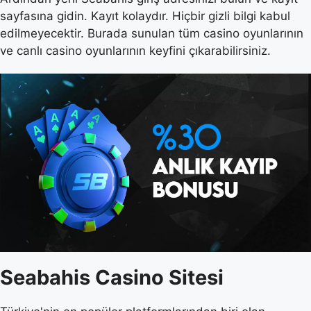
sayfasına gidin. Kayıt kolaydır. Hiçbir gizli bilgi kabul
edilmeyecektir. Burada sunulan tüm casino oyunlarının
ve canlı casino oyunlarının keyfini çıkarabilirsiniz.
Seabahis Casino Sitesi