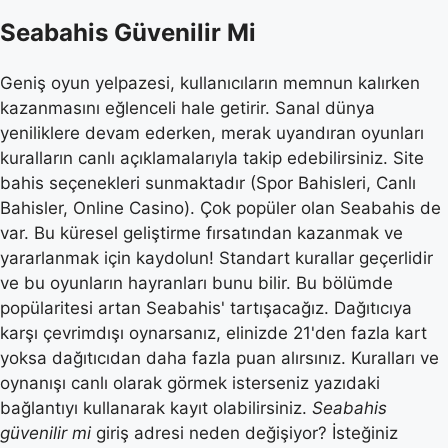
Seabahis Güvenilir Mi
Geniş oyun yelpazesi, kullanıcıların memnun kalırken
kazanmasını eğlenceli hale getirir. Sanal dünya
yeniliklere devam ederken, merak uyandıran oyunları
kuralların canlı açıklamalarıyla takip edebilirsiniz. Site
bahis seçenekleri sunmaktadır (Spor Bahisleri, Canlı
Bahisler, Online Casino). Çok popüler olan Seabahis de
var. Bu küresel geliştirme fırsatından kazanmak ve
yararlanmak için kaydolun! Standart kurallar geçerlidir
ve bu oyunların hayranları bunu bilir. Bu bölümde
popülaritesi artan Seabahis' tartışacağız. Dağıtıcıya
karşı çevrimdışı oynarsanız, elinizde 21'den fazla kart
yoksa dağıtıcıdan daha fazla puan alırsınız. Kuralları ve
oynanışı canlı olarak görmek isterseniz yazıdaki
bağlantıyı kullanarak kayıt olabilirsiniz.
Seabahis
güvenilir mi
giriş adresi neden değişiyor? İsteğiniz