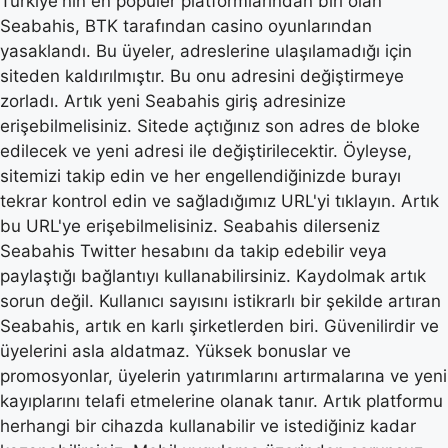
Türkiye'nin en popüler platformlarından biri olan
Seabahis, BTK tarafından casino oyunlarından
yasaklandı. Bu üyeler, adreslerine ulaşılamadığı için
siteden kaldırılmıştır. Bu onu adresini değiştirmeye
zorladı. Artık yeni Seabahis giriş adresinize
erişebilmelisiniz. Sitede açtığınız son adres de bloke
edilecek ve yeni adresi ile değiştirilecektir. Öyleyse,
sitemizi takip edin ve her engellendiğinizde burayı
tekrar kontrol edin ve sağladığımız URL'yi tıklayın. Artık
bu URL'ye erişebilmelisiniz. Seabahis dilerseniz
Seabahis Twitter hesabını da takip edebilir veya
paylaştığı bağlantıyı kullanabilirsiniz. Kaydolmak artık
sorun değil. Kullanıcı sayısını istikrarlı bir şekilde artıran
Seabahis, artık en karlı şirketlerden biri. Güvenilirdir ve
üyelerini asla aldatmaz. Yüksek bonuslar ve
promosyonlar, üyelerin yatırımlarını artırmalarına ve yeni
kayıplarını telafi etmelerine olanak tanır. Artık platformu
herhangi bir cihazda kullanabilir ve istediğiniz kadar