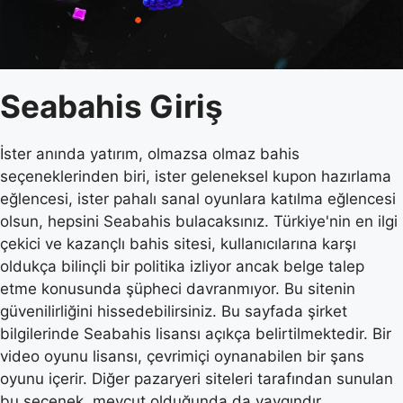
Seabahis Giriş
İster anında yatırım, olmazsa olmaz bahis
seçeneklerinden biri, ister geleneksel kupon hazırlama
eğlencesi, ister pahalı sanal oyunlara katılma eğlencesi
olsun, hepsini Seabahis bulacaksınız. Türkiye'nin en ilgi
çekici ve kazançlı bahis sitesi, kullanıcılarına karşı
oldukça bilinçli bir politika izliyor ancak belge talep
etme konusunda şüpheci davranmıyor. Bu sitenin
güvenilirliğini hissedebilirsiniz. Bu sayfada şirket
bilgilerinde Seabahis lisansı açıkça belirtilmektedir. Bir
video oyunu lisansı, çevrimiçi oynanabilen bir şans
oyunu içerir. Diğer pazaryeri siteleri tarafından sunulan
bu seçenek, mevcut olduğunda da yaygındır.