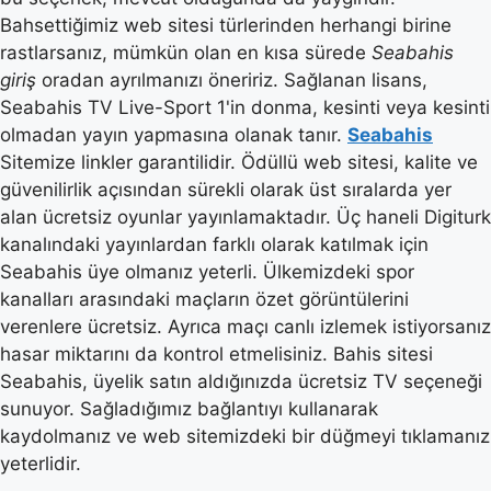
Bahsettiğimiz web sitesi türlerinden herhangi birine
rastlarsanız, mümkün olan en kısa sürede
Seabahis
giriş
oradan ayrılmanızı öneririz. Sağlanan lisans,
Seabahis TV Live-Sport 1'in donma, kesinti veya kesinti
olmadan yayın yapmasına olanak tanır.
Seabahis
Sitemize linkler garantilidir. Ödüllü web sitesi, kalite ve
güvenilirlik açısından sürekli olarak üst sıralarda yer
alan ücretsiz oyunlar yayınlamaktadır. Üç haneli Digiturk
kanalındaki yayınlardan farklı olarak katılmak için
Seabahis üye olmanız yeterli. Ülkemizdeki spor
kanalları arasındaki maçların özet görüntülerini
verenlere ücretsiz. Ayrıca maçı canlı izlemek istiyorsanız
hasar miktarını da kontrol etmelisiniz. Bahis sitesi
Seabahis, üyelik satın aldığınızda ücretsiz TV seçeneği
sunuyor. Sağladığımız bağlantıyı kullanarak
kaydolmanız ve web sitemizdeki bir düğmeyi tıklamanız
yeterlidir.