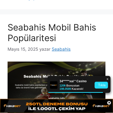
Seabahis Mobil Bahis
Popülaritesi
Mayıs 15, 2025
yazar
Seabahis
×