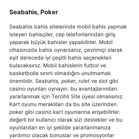
Seabahis, Poker
Seabahis bahis sitelerinde mobil bahis yapmak
isteyen bahisçiler, cep telefonlarından giriş
yaparak büyük bahisler yapabilirler. Mobil
cihazınızda bahis oynarsanız, çevrimiçi olarak
eşit derecede iyi çeşitli bahis seçenekleri
bulacaksınız. Mobil bahislerin futbol ve
basketbolla sınırlı olmadığını unutmamak
önemlidir.
Seabahis, poker
, rulet ve slot gibi
casino oyunları oynayın. bu avantajlarından
yararlanmak için Tercihli Site üyesi olmalısınız.
Kart oyunu meraklıları da bu site üzerinden
poker gibi casino kart oyunlarına erişebilirler.
değerli bir kullanıcı olarak sizi destekler ve bu
oyunlardan en iyi şekilde yararlanmanıza
yardımcı olacak bonuslar ve promosyonlar