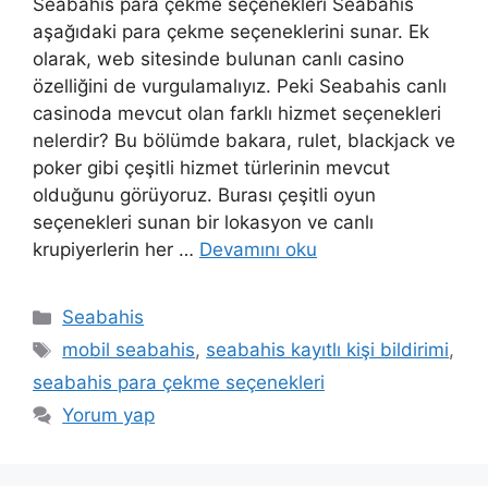
Seabahis para çekme seçenekleri Seabahis
aşağıdaki para çekme seçeneklerini sunar. Ek
olarak, web sitesinde bulunan canlı casino
özelliğini de vurgulamalıyız. Peki Seabahis canlı
casinoda mevcut olan farklı hizmet seçenekleri
nelerdir? Bu bölümde bakara, rulet, blackjack ve
poker gibi çeşitli hizmet türlerinin mevcut
olduğunu görüyoruz. Burası çeşitli oyun
seçenekleri sunan bir lokasyon ve canlı
krupiyerlerin her …
Devamını oku
Kategoriler
Seabahis
Etiketler
mobil seabahis
,
seabahis kayıtlı kişi bildirimi
,
seabahis para çekme seçenekleri
Yorum yap