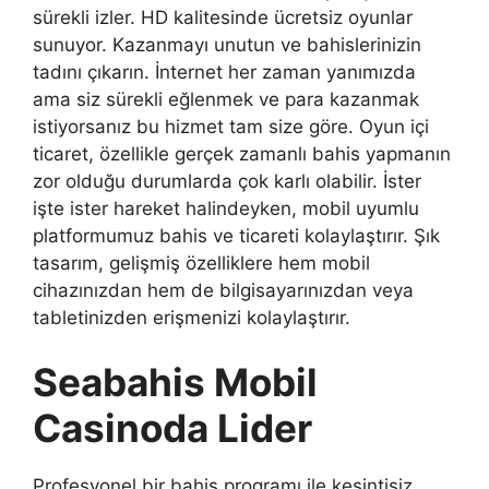
sürekli izler. HD kalitesinde ücretsiz oyunlar
sunuyor. Kazanmayı unutun ve bahislerinizin
tadını çıkarın. İnternet her zaman yanımızda
ama siz sürekli eğlenmek ve para kazanmak
istiyorsanız bu hizmet tam size göre. Oyun içi
ticaret, özellikle gerçek zamanlı bahis yapmanın
zor olduğu durumlarda çok karlı olabilir. İster
işte ister hareket halindeyken, mobil uyumlu
platformumuz bahis ve ticareti kolaylaştırır. Şık
tasarım, gelişmiş özelliklere hem mobil
cihazınızdan hem de bilgisayarınızdan veya
tabletinizden erişmenizi kolaylaştırır.
Seabahis Mobil
Casinoda Lider
Profesyonel bir bahis programı ile kesintisiz