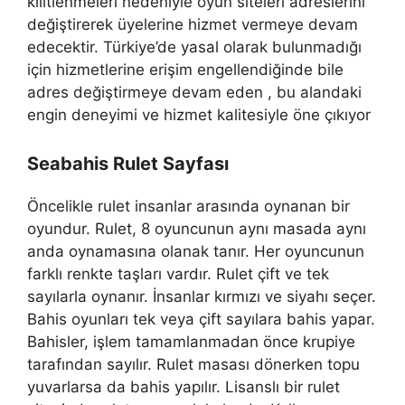
kilitlenmeleri nedeniyle oyun siteleri adreslerini
değiştirerek üyelerine hizmet vermeye devam
edecektir. Türkiye’de yasal olarak bulunmadığı
için hizmetlerine erişim engellendiğinde bile
adres değiştirmeye devam eden , bu alandaki
engin deneyimi ve hizmet kalitesiyle öne çıkıyor
Seabahis Rulet Sayfası
Öncelikle rulet insanlar arasında oynanan bir
oyundur. Rulet, 8 oyuncunun aynı masada aynı
anda oynamasına olanak tanır. Her oyuncunun
farklı renkte taşları vardır. Rulet çift ve tek
sayılarla oynanır. İnsanlar kırmızı ve siyahı seçer.
Bahis oyunları tek veya çift sayılara bahis yapar.
Bahisler, işlem tamamlanmadan önce krupiye
tarafından sayılır. Rulet masası dönerken topu
yuvarlarsa da bahis yapılır. Lisanslı bir rulet