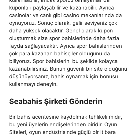
kullanılabilir, ancak sporcu olmayanlar da
kuponları paylaşabilir ve kazanabilir. Ayrıca
casinolar ve canlı gibi casino mekanlarında da
oynuyoruz. Sonuç olarak, gelir seviyeniz çok
daha yüksek olacaktır. Genel olarak kupon
oluşturmak size spor bahislerinde daha fazla
fayda sağlayacaktır. Ayrıca spor bahislerinden
çok para kazanan bahisçiler olduğunu da
biliyoruz. Spor bahislerini bu şekilde kolayca
kazanabilirsiniz. Bunun güvenli bir site olduğunu
düşünüyorsanız, bahis oynamak için bonusu
kullanmayı deneyin.
Seabahis Şirketi Gönderin
Bir bahis acentesine kaydolmak tehlikeli midir,
bu yeni üyelerin endişelerinden biridir. Oyun
Siteleri, oyun endüstrisinde güçlü bir itibara