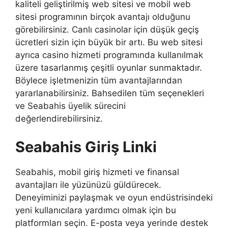
kaliteli geliştirilmiş web sitesi ve mobil web
sitesi programının birçok avantajı olduğunu
görebilirsiniz. Canlı casinolar için düşük geçiş
ücretleri sizin için büyük bir artı. Bu web sitesi
ayrıca casino hizmeti programında kullanılmak
üzere tasarlanmış çeşitli oyunlar sunmaktadır.
Böylece işletmenizin tüm avantajlarından
yararlanabilirsiniz. Bahsedilen tüm seçenekleri
ve Seabahis üyelik sürecini
değerlendirebilirsiniz.
Seabahis Giriş Linki
Seabahis, mobil giriş hizmeti ve finansal
avantajları ile yüzünüzü güldürecek.
Deneyiminizi paylaşmak ve oyun endüstrisindeki
yeni kullanıcılara yardımcı olmak için bu
platformları seçin. E-posta veya yerinde destek