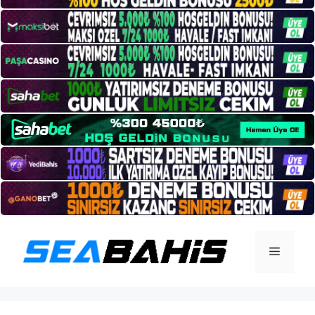
İçeriğe
atla
Menü