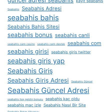
güncel adresi seabahis
kayit seabahis
Seabahis Adresi
Seabahis
seabahis bahis
Seabahis Bahis Sitesi
seabahis bonus
seabahis canli
seabahis com
seabahis canlı casino
seabahis canlı destek
seabahis girisi
seabahis giris twitter
seabahis giris yap
Seabahis Giriş
Seabahis Giriş Adresi
Seabahis Güncel
Seabahis Güncel Adresi
seabahis kaç oldu
seabahis hoş geldin bonusu
seabahis maç izle
Seabahis Nasıl Bir Site
Seabahis Poker Altyapısı