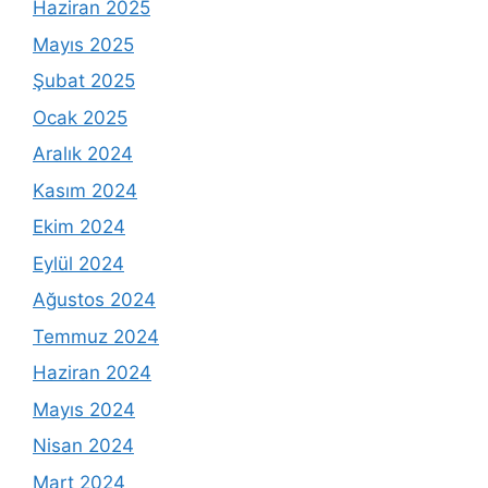
Haziran 2025
Mayıs 2025
Şubat 2025
Ocak 2025
Aralık 2024
Kasım 2024
Ekim 2024
Eylül 2024
Ağustos 2024
Temmuz 2024
Haziran 2024
Mayıs 2024
Nisan 2024
Mart 2024