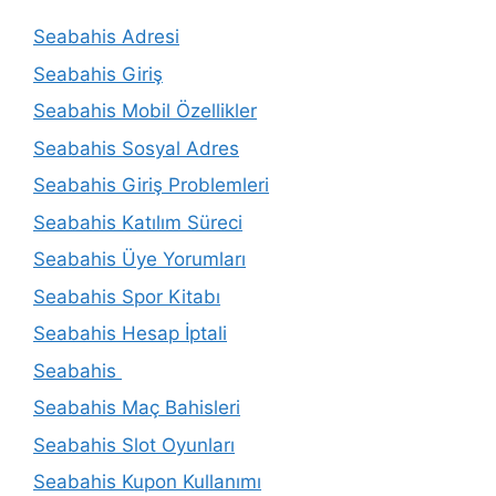
Seabahis Adresi
Seabahis Giriş
Seabahis Mobil Özellikler
Seabahis Sosyal Adres
Seabahis Giriş Problemleri
Seabahis Katılım Süreci
Seabahis Üye Yorumları
Seabahis Spor Kitabı
Seabahis Hesap İptali
Seabahis
Seabahis Maç Bahisleri
Seabahis Slot Oyunları
Seabahis Kupon Kullanımı