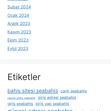
Şubat 2024
Ocak 2024
Aralık 2023
Kasım 2023
Ekim 2023
Eylül 2023
Etiketler
bahis sitesi seabahis
canli seabahis
giris adresi seabahis
casino sitesi seabahis
giris seabahis
giris yap seabahis